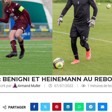
 : BENIGNI ET HEINEMANN AU RE
crit par
Armand Muller
07/07/2022
1 minutes de le
PARTAGER