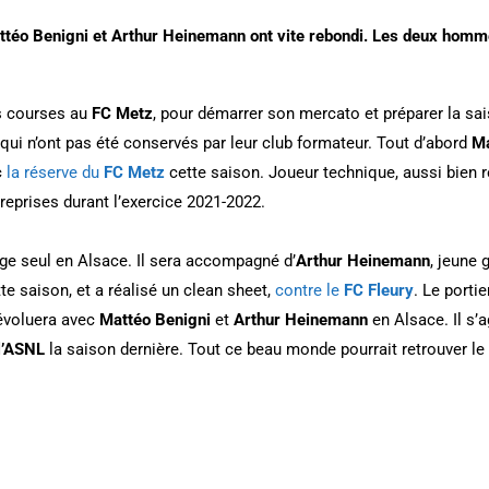
ttéo Benigni et Arthur Heinemann ont vite rebondi. Les deux hom
es courses au
FC Metz
, pour démarrer son mercato et préparer la sai
 qui n’ont pas été conservés par leur club formateur. Tout d’abord
Ma
c
la réserve du
FC Metz
cette saison. Joueur technique, aussi bien re
reprises durant l’exercice 2021-2022.
ge seul en Alsace. Il sera accompagné d’
Arthur Heinemann
, jeune 
te saison, et a réalisé un clean sheet,
contre le
FC Fleury
. Le porti
évoluera avec
Mattéo Benigni
et
Arthur Heinemann
en Alsace. Il s’a
l’ASNL
la saison dernière. Tout ce beau monde pourrait retrouver le c