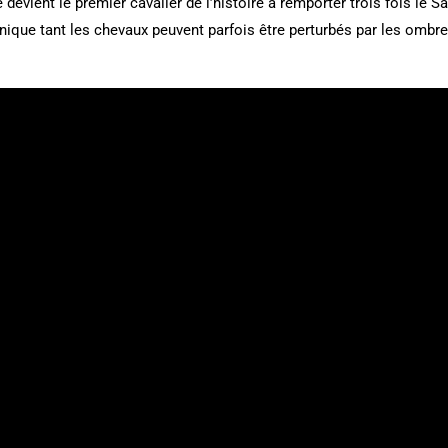
 devient le premier cavalier de l’histoire à remporter trois fois le
nique tant les chevaux peuvent parfois être perturbés par les omb