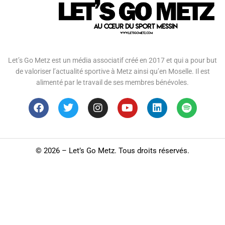
Let’s Go Metz est un média associatif créé en 2017 et qui a pour but
de valoriser l’actualité sportive à Metz ainsi qu’en Moselle. Il est
alimenté par le travail de ses membres bénévoles.
©
2026 – Let’s Go Metz. Tous droits réservés.