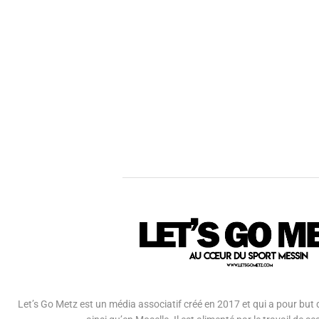
Let’s Go Metz est un média associatif créé en 2017 et qui a pour but d