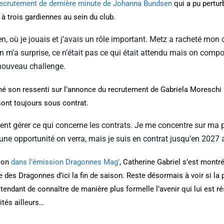
recrutement de dernière minute de Johanna Bundsen
qui a pu perturb
 à trois gardiennes au sein du club.
n, où je jouais et j’avais un rôle important. Metz a racheté mon c
m’a surprise, ce n’était pas ce qui était attendu mais on compo
nouveau challenge.
nné son ressenti sur l’annonce du recrutement de Gabriela Moreschi
ont toujours sous contrat.
gent gérer ce qui concerne les contrats. Je me concentre sur ma p
 a une opportunité on verra, mais je suis en contrat jusqu’en 202
tion
dans l’émission Dragonnes Mag’
, Catherine Gabriel s’est montr
e des Dragonnes d’ici la fin de saison. Reste désormais à voir si la 
attendant de connaître de manière plus formelle l’avenir qui lui est r
ités ailleurs…