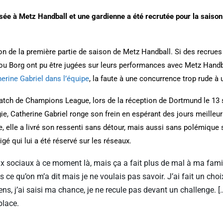
isée à Metz Handball et une gardienne a été recrutée pour la saison 
tion de la première partie de saison de Metz Handball. Si des recru
Borg ont pu être jugées sur leurs performances avec Metz Handball, 
erine Gabriel dans l’équipe
, la faute à une concurrence trop rude à 
atch de Champions League, lors de la réception de Dortmund le 13 
e, Catherine Gabriel ronge son frein en espérant des jours meilleu
 elle a livré son ressenti sans détour, mais aussi sans polémique 
gé qui lui a été réservé sur les réseaux.
ux sociaux à ce moment là, mais ça a fait plus de mal à ma fam
 ce qu’on m’a dit mais je ne voulais pas savoir. J’ai fait un cho
ns, j’ai saisi ma chance, je ne recule pas devant un challenge. [
place.