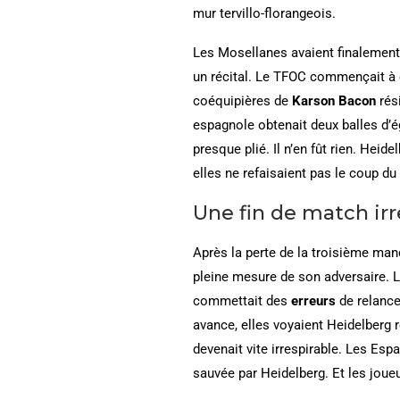
mur tervillo-florangeois.
Les Mosellanes avaient finalement
un récital. Le TFOC commençait à e
coéquipières de
Karson Bacon
rési
espagnole obtenait deux balles d’é
presque plié. Il n’en fût rien. Heid
elles ne refaisaient pas le coup d
Une fin de match irr
Après la perte de la troisième man
pleine mesure de son adversaire. Le
commettait des
erreurs
de relance
avance, elles voyaient Heidelberg r
devenait vite irrespirable. Les Esp
sauvée par Heidelberg. Et les joueu