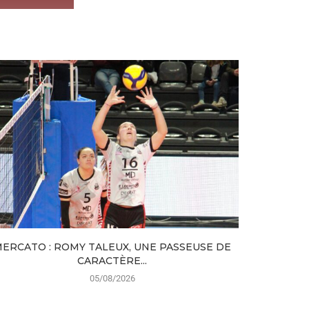
ERCATO : ROMY TALEUX, UNE PASSEUSE DE
LE TFOC 
CARACTÈRE...
05/08/2026