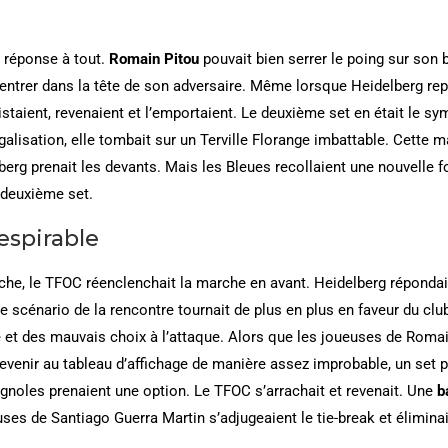
 réponse à tout.
Romain Pitou
pouvait bien serrer le poing sur son 
ntrer dans la tête de son adversaire. Même lorsque Heidelberg repr
staient, revenaient et l’emportaient. Le deuxième set en était le s
galisation, elle tombait sur un Terville Florange imbattable. Cette 
elberg prenait les devants. Mais les Bleues recollaient une nouvelle f
u deuxième set.
espirable
che, le TFOC réenclenchait la marche en avant. Heidelberg répondait
 scénario de la rencontre tournait de plus en plus en faveur du clu
 et des mauvais choix à l’attaque. Alors que les joueuses de Romai
evenir au tableau d’affichage de manière assez improbable, un set pl
agnoles prenaient une option. Le TFOC s’arrachait et revenait. Une
b
ses de Santiago Guerra Martin s’adjugeaient le tie-break et éliminai