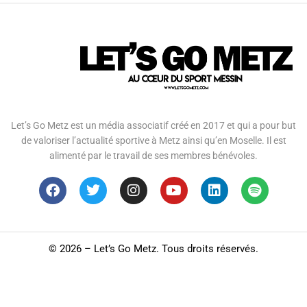
Let’s Go Metz est un média associatif créé en 2017 et qui a pour but
de valoriser l’actualité sportive à Metz ainsi qu’en Moselle. Il est
alimenté par le travail de ses membres bénévoles.
©
2026 – Let’s Go Metz. Tous droits réservés.