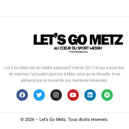
Let’s Go Metz est un média associatif créé en 2017 et qui a pour but
de valoriser l’actualité sportive à Metz ainsi qu’en Moselle. Il est
alimenté par le travail de ses membres bénévoles.
©
2026 – Let’s Go Metz. Tous droits réservés.