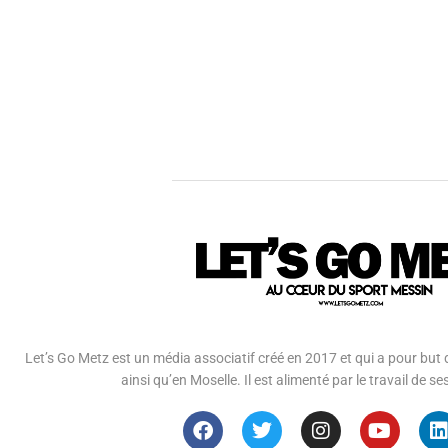
Let’s Go Metz est un média associatif créé en 2017 et qui a pour but d
ainsi qu’en Moselle. Il est alimenté par le travail de