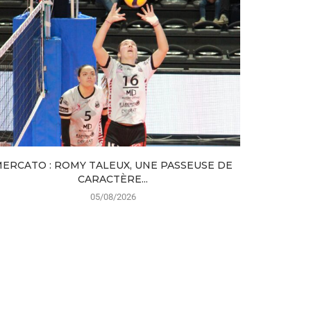
ERCATO : ROMY TALEUX, UNE PASSEUSE DE
EX-
CARACTÈRE...
05/08/2026