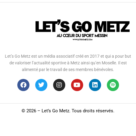
Let’s Go Metz est un média associatif créé en 2017 et qui a pour but
de valoriser l’actualité sportive à Metz ainsi qu’en Moselle. Il est
alimenté par le travail de ses membres bénévoles.
©
2026 – Let’s Go Metz. Tous droits réservés.