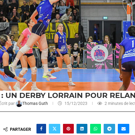
: UN DERBY LORRAIN POUR RELA
Écrit par
Thomas Guth
15/12/2023
2 minutes de lec
PARTAGER