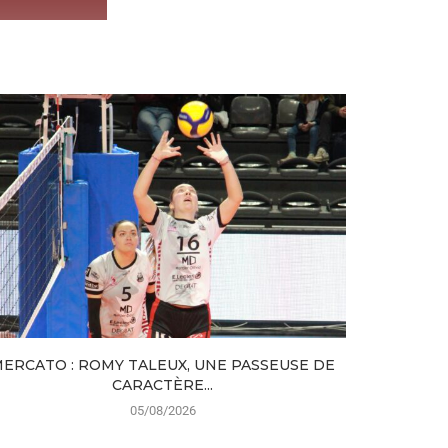
ERCATO : ROMY TALEUX, UNE PASSEUSE DE
LE TFOC 
CARACTÈRE...
05/08/2026