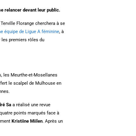
e relancer devant leur public.
, Terville Florange cherchera à se
me équipe de Ligue A féminine
, à
 les premiers rôles du
s, les Meurthe-et-Mosellanes
ert le scalpel de Mulhouse en
nnes.
ré Sa
a réalisé une revue
-quatre points marqués face à
lement
Kristiine Miilen
. Après un