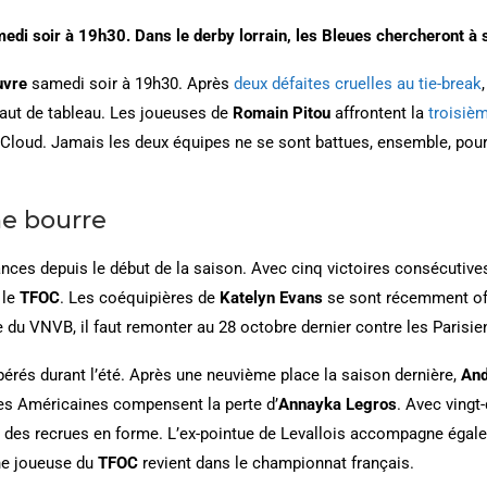
i soir à 19h30. Dans le derby lorrain, les Bleues chercheront à s
uvre
samedi soir à 19h30. Après
deux défaites cruelles au tie-break
 haut de tableau. Les joueuses de
Romain Pitou
affrontent la
troisiè
t-Cloud. Jamais les deux équipes ne se sont battues, ensemble, pour
ne bourre
ces depuis le début de la saison. Avec cinq victoires consécutive
 le
TFOC
. Les coéquipières de
Katelyn Evans
se sont récemment off
e du VNVB, il faut remonter au 28 octobre dernier contre les Parisie
opérés durant l’été. Après une neuvième place la saison dernière,
And
des Américaines compensent la perte d’
Annayka Legros
. Avec vingt
e des recrues en forme. L’ex-pointue de Levallois accompagne éga
ne joueuse du
TFOC
revient dans le championnat français.