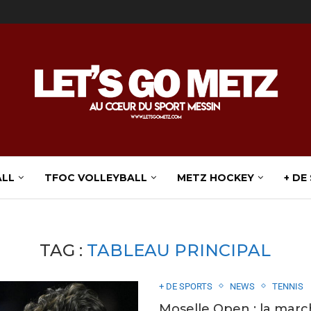
ALL
TFOC VOLLEYBALL
METZ HOCKEY
+ DE
TAG :
TABLEAU PRINCIPAL
+ DE SPORTS
NEWS
TENNIS
Moselle Open : la marc