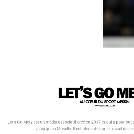
Let’s Go Metz est un média associatif créé en 2017 et qui a pour but d
ainsi qu’en Moselle. Il est alimenté par le travail de