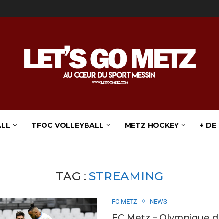
ALL
TFOC VOLLEYBALL
METZ HOCKEY
+ DE
TAG :
STREAMING
FC METZ
NEWS
FC Metz – Olympique d