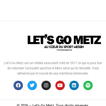
Let’s Go Metz est un média associatif créé en 2017 et qui a pour but
de valoriser l’actualité sportive à Metz ainsi qu’en Moselle. Il est
alimenté par le travail de ses membres bénévoles.
©
2026 – Let’s Go Metz. Tous droits réservés.