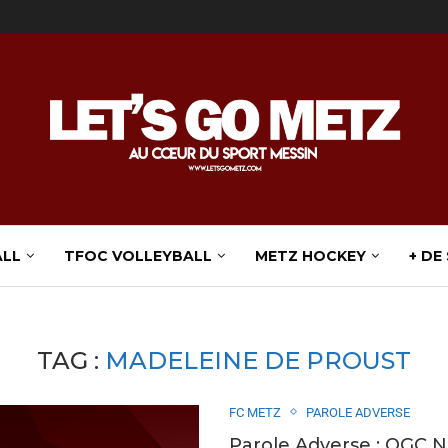
ALL
TFOC VOLLEYBALL
METZ HOCKEY
+ DE
TAG :
MADELEINE DE PROUST
FC METZ
PAROLE ADVERSE
Parole Adverse : OGC N