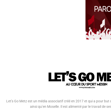
Let’s Go Metz est un média associatif créé en 2017 et qui a pour but d
ainsi qu’en Moselle. Il est alimenté par le travail de