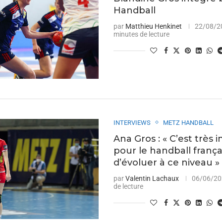
Handball
par
Matthieu Henkinet
22/08/2
minutes de lecture
INTERVIEWS
METZ HANDBALL
Ana Gros : « C’est très
pour le handball frança
d’évoluer à ce niveau »
par
Valentin Lachaux
06/06/2
de lecture