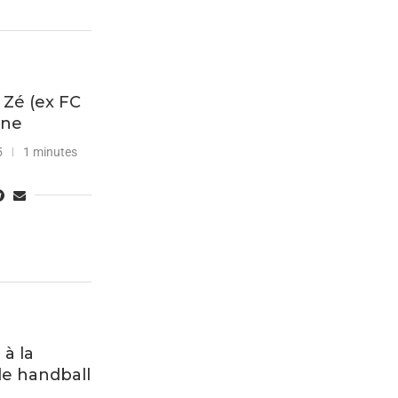
 Zé (ex FC
ine
5
1 minutes
 à la
e handball