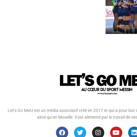
Let’s Go Metz est un média associatif créé en 2017 et qui a pour but d
ainsi qu’en Moselle. Il est alimenté par le travail de