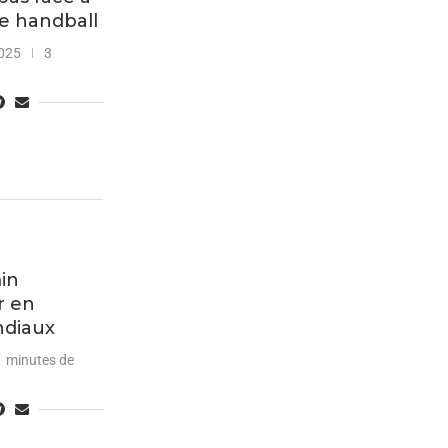
de handball
025
3
in
r en
ndiaux
1 minutes de