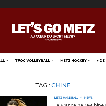
ALL
TFOC VOLLEYBALL
METZ HOCKEY
+ DE
TAG :
CHINE
METZ HANDBALL
NEWS
La France ne re-Chine 