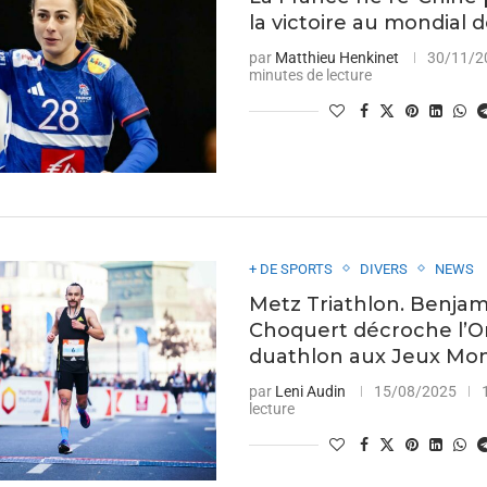
la victoire au mondial 
par
Matthieu Henkinet
30/11/2
minutes de lecture
+ DE SPORTS
DIVERS
NEWS
Metz Triathlon. Benjam
Choquert décroche l’O
duathlon aux Jeux Mo
par
Leni Audin
15/08/2025
lecture