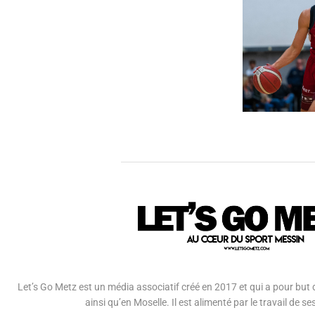
Let’s Go Metz est un média associatif créé en 2017 et qui a pour but d
ainsi qu’en Moselle. Il est alimenté par le travail de