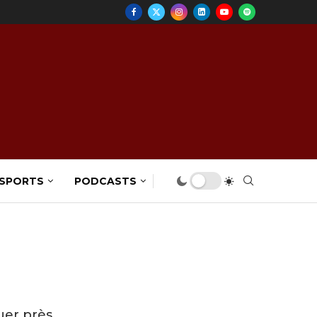
 SPORTS
PODCASTS
uer près