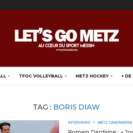
ALL
TFOC VOLLEYBALL
METZ HOCKEY
+ DE
TAG :
BORIS DIAW
INTERVIEWS
METZ CANONNIERS
Romain Dardaine : « Jo