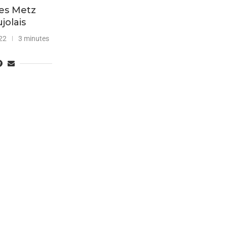
les Metz
jolais
22
3 minutes