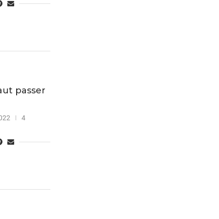
aut passer
022
4