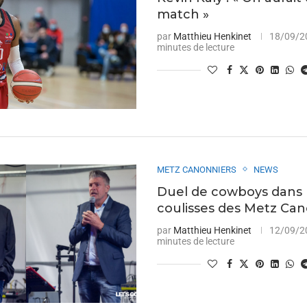
match »
par
Matthieu Henkinet
18/09/2
minutes de lecture
METZ CANONNIERS
NEWS
Duel de cowboys dans 
coulisses des Metz Can
par
Matthieu Henkinet
12/09/2
minutes de lecture