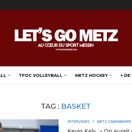
ALL
TFOC VOLLEYBALL
METZ HOCKEY
+ DE
TAG :
BASKET
INTERVIEWS
METZ CANONNIERS
Kevin Kaly : « On aurait