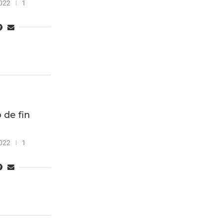
022
1
 de fin
022
1