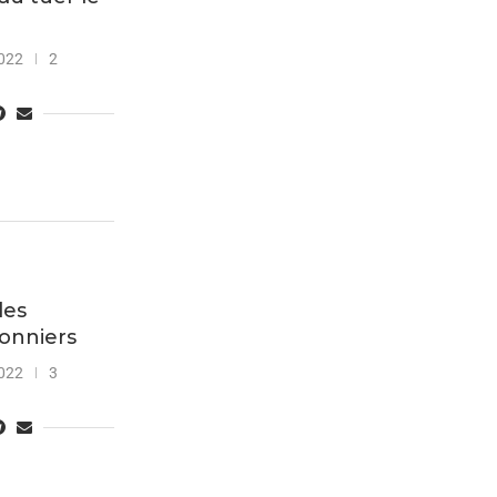
022
2
les
onniers
022
3