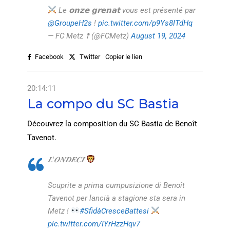
Le 𝗼𝗻𝘇𝗲 𝗴𝗿𝗲𝗻𝗮𝘁 vous est présenté par
@GroupeH2s
!
pic.twitter.com/p9Ys8ITdHq
— FC Metz ☨ (@FCMetz)
August 19, 2024
Facebook
Twitter
Copier le lien
20:14:11
La compo du SC Bastia
Découvrez la composition du SC Bastia de Benoît
Tavenot.
𝑳'𝑶𝑵𝑫𝑬𝑪𝑰
Scuprite a prima cumpusizione di Benoît
Tavenot per lancià a stagione sta sera in
Metz !
#SfidàCresceBattesi
pic.twitter.com/IYrHzzHqv7