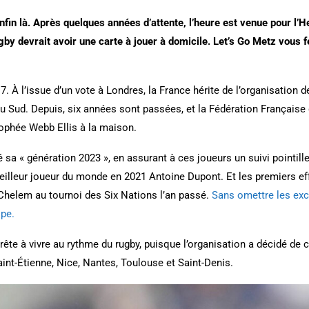
in là. Après quelques années d’attente, l’heure est venue pour l’H
rugby devrait avoir une carte à jouer à domicile. Let’s Go Metz vous
À l’issue d’un vote à Londres, la France hérite de l’organisation 
 du Sud. Depuis, six années sont passées, et la Fédération Français
rophée Webb Ellis à la maison.
é sa « génération 2023 », en assurant à ces joueurs un suivi pointill
eilleur joueur du monde en 2021 Antoine Dupont. Et les premiers effe
Chelem au tournoi des Six Nations l’an passé.
Sans omettre les ex
ope.
prête à vivre au rythme du rugby, puisque l’organisation a décidé de 
Saint-Étienne, Nice, Nantes, Toulouse et Saint-Denis.