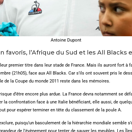
Antoine Dupont
en favoris, l’Afrique du Sud et les All Blac
leur premier titre dans leur stade de France. Mais ils auront fort à
mbre (21h05), face aux All Blacks. Car s’ils ont souvent pris le de
nale de la Coupe du monde 2011 reste dans les mémoires.
risque d’être encore plus ardue. La France devra notamment se défai
 la confrontation face à une Italie bénéficiant, elle aussi, de que
out pour espérer terminer en tête du classement de la poule A.
exclure, puisqu’un basculement de la hiérarchie mondiale semble s’op
a grandeur de l’évènement pour tenter de sauver les meubles. Les Île