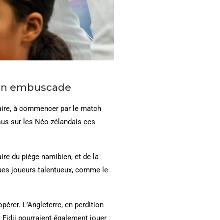
ks en embuscade
 faire, à commencer par le match
ssus sur les Néo-zélandais ces
re du piège namibien, et de la
lques joueurs talentueux, comme le
érer. L’Angleterre, en perdition
s Fidji pourraient également jouer