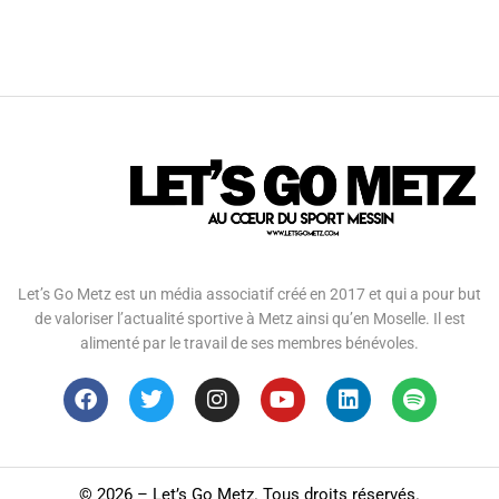
Let’s Go Metz est un média associatif créé en 2017 et qui a pour but
de valoriser l’actualité sportive à Metz ainsi qu’en Moselle. Il est
alimenté par le travail de ses membres bénévoles.
©
2026 – Let’s Go Metz. Tous droits réservés.