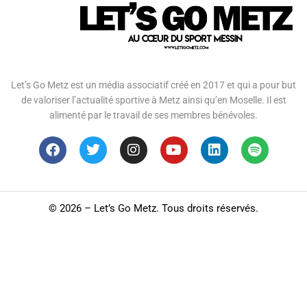
Let’s Go Metz est un média associatif créé en 2017 et qui a pour but
de valoriser l’actualité sportive à Metz ainsi qu’en Moselle. Il est
alimenté par le travail de ses membres bénévoles.
©
2026 – Let’s Go Metz. Tous droits réservés.