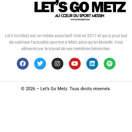
Let’s Go Metz est un média associatif créé en 2017 et qui a pour but
de valoriser l’actualité sportive à Metz ainsi qu’en Moselle. Il est
alimenté par le travail de ses membres bénévoles.
©
2026 – Let’s Go Metz. Tous droits réservés.