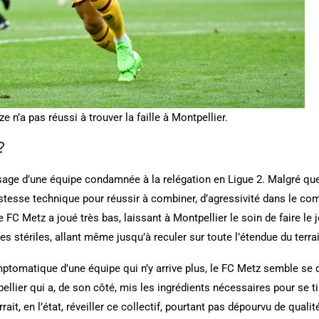
 n’a pas réussi à trouver la faille à Montpellier.
?
isage d’une équipe condamnée à la relégation en Ligue 2. Malgré qu
tesse technique pour réussir à combiner, d’agressivité dans le comb
FC Metz a joué très bas, laissant à Montpellier le soin de faire le
es stériles, allant même jusqu’à reculer sur toute l’étendue du terra
mptomatique d’une équipe qui n’y arrive plus, le FC Metz semble se d
pellier qui a, de son côté, mis les ingrédients nécessaires pour se t
rait, en l’état, réveiller ce collectif, pourtant pas dépourvu de quali