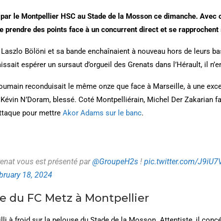
par le Montpellier HSC au Stade de la Mosson ce dimanche. Avec 
 de prendre des points face à un concurrent direct et se rapprochent
, Laszlo Bölöni et sa bande enchaînaient à nouveau hors de leurs bas
ait espérer un sursaut d’orgueil des Grenats dans l’Hérault, il n’en
 roumain reconduisait le même onze que face à Marseille, à une exc
e Kévin N’Doram, blessé. Coté Montpelliérain, Michel Der Zakarian fa
attaque pour mettre
Akor Adams sur le banc
.
𝘁 grenat vous est présenté par
@GroupeH2s
!
pic.twitter.com/J9iU
bruary 18, 2024
ge du FC Metz à Montpellier
lli à froid sur la pelouse du Stade de la Mosson. Attentiste, il conc