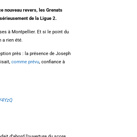
ce nouveau revers, les Grenats
 sérieusement de la Ligue 2.
es à Montpellier. Et si le point du
 a rien été.
eption près : la présence de Joseph
isait,
comme prévu
, confiance à
7V4YzQ
édait d’abord l’ouverture du score