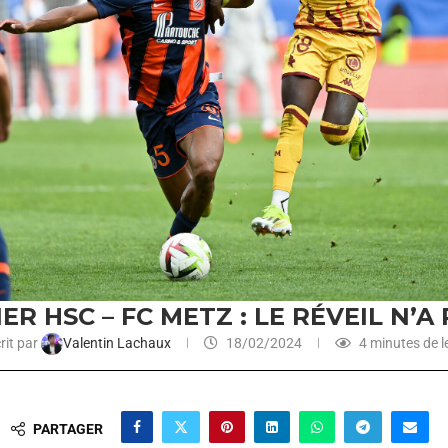
R HSC – FC METZ : LE RÉVEIL N’A 
rit par
Valentin Lachaux
18/02/2024
4 minutes de l
PARTAGER