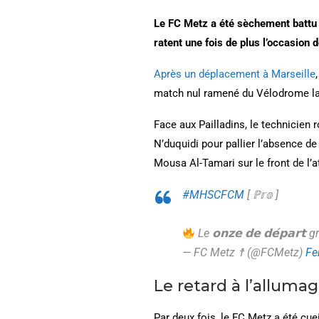
Le FC Metz a été sèchement battu 
ratent une fois de plus l’occasion
Après un déplacement à Marseille
match nul ramené du Vélodrome laiss
Face aux Pailladins, le technicien
N’duquidi pour pallier l’absence d
Mousa Al-Tamari sur le front de l’
#MHSCFCM
[ ℙ𝕣𝕠 ]
Le 𝗼𝗻𝘇𝗲 𝗱𝗲 𝗱𝗲́𝗽𝗮𝗿
— FC Metz ☨ (@FCMetz)
Fe
Le retard à l’alluma
Par deux fois, le FC Metz a été cuei