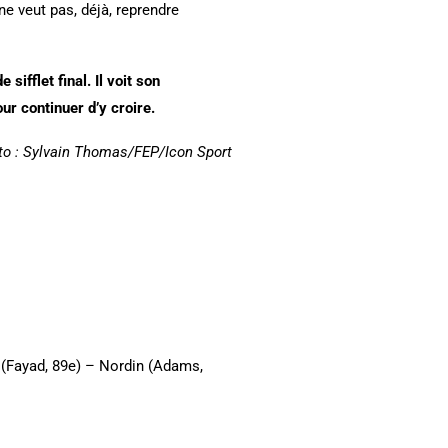
e veut pas, déjà, reprendre
ifflet final. Il voit son
ur continuer d’y croire.
to : Sylvain Thomas/FEP/Icon Sport
r (Fayad, 89e) – Nordin (Adams,