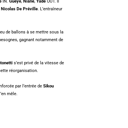
té
IN.
Gueye
,
Niane
,
Yade
OUT. Il
e
Nicolas De Préville
. L’entraîneur
peu de ballons à se mettre sous la
es besognes, gagnant notamment de
tonetti
s’est privé de la vitesse de
cette réorganisation.
nforcée par l’entrée de
Sikou
’en mêle.