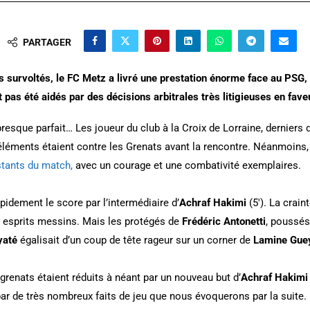
PARTAGER
 survoltés, le FC Metz a livré une prestation énorme face au PSG,
t pas été aidés par des décisions arbitrales très litigieuses en fave
presque parfait… Les joueur du club à la Croix de Lorraine, derniers 
 éléments étaient contre les Grenats avant la rencontre. Néanmoins,
stants du match,
avec un courage et une combativité exemplaires.
pidement le score par l’intermédiaire d’
Achraf Hakimi
(5′). La crain
 esprits messins. Mais les protégés de
Frédéric Antonetti
, poussés
yaté
égalisait d’un coup de tête rageur sur un corner de
Lamine Gue
 grenats étaient réduits à néant par un nouveau but d’
Achraf Hakim
 de très nombreux faits de jeu que nous évoquerons par la suite.