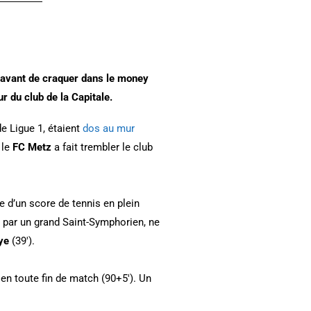
 avant de craquer dans le money
ur du club de la Capitale.
de Ligue 1, étaient
dos au mur
 le
FC Metz
a fait trembler le club
te d’un score de tennis en plein
 par un grand Saint-Symphorien, ne
ye
(39′).
i
en toute fin de match (90+5′). Un