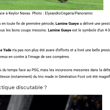
ce à Keylor Navas. Photo : ElyxandroCegarra/Panoramic
s
en toute fin de première période,
Lamine Gueye
a délivré une pres
 tous les bons coups messins.
Lamine Gueye
est le symbole d’un 4-3
a Yade
n’a pas non plus été avare d’efforts et a livré une belle pres
ereux en contre à l’image de ses compères.
4% du temps face au PSG, mais les incursions messines dans la défe
vitesse (notamment) du trio made in Génération Foot ont été magnif
ctique discutable ?