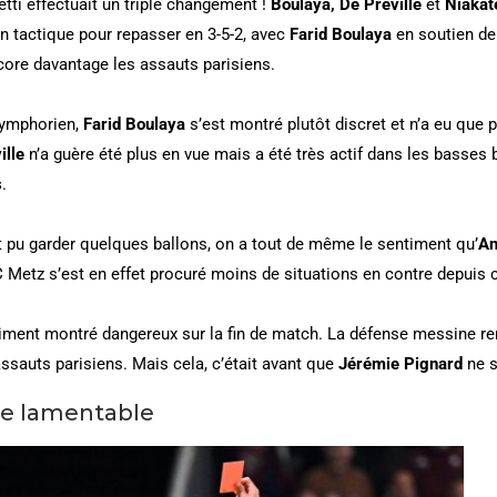
tti effectuait un triple changement !
Boulaya, De Préville
et
Niaka
on tactique pour repasser en 3-5-2, avec
Farid Boulaya
en soutien d
core davantage les assauts parisiens.
ymphorien,
Farid Boulaya
s’est montré plutôt discret et n’a eu que 
ille
n’a guère été plus en vue mais a été très actif dans les bass
s
.
t pu garder quelques ballons, on a tout de même le sentiment qu’
An
 FC Metz s’est en effet procuré moins de situations en contre depuis 
iment montré dangereux sur la fin de match. La défense messine re
ssauts parisiens. Mais cela, c’était avant que
Jérémie Pignard
ne s
ge lamentable