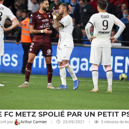
E FC METZ SPOLIÉ PAR UN PETIT P
crit par
Arthur Carmier
23/09/2021
5 minutes de le