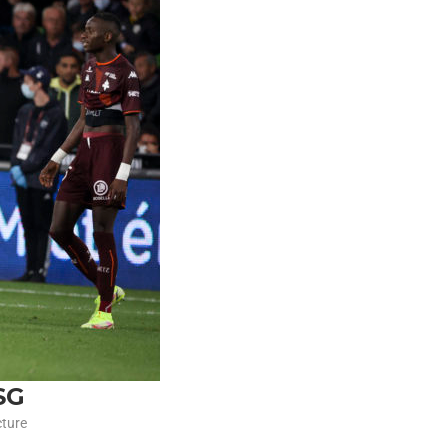
SG
cture