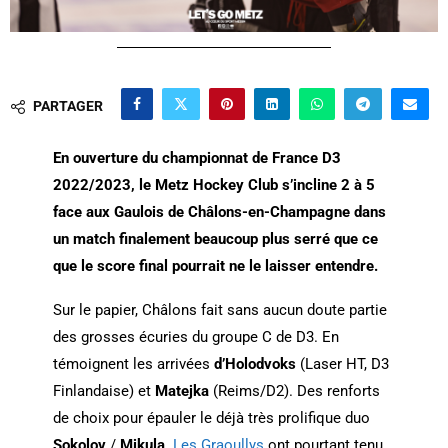
PARTAGER
En ouverture du championnat de France D3
2022/2023, le Metz Hockey Club s’incline 2 à 5
face aux Gaulois de Châlons-en-Champagne dans
un match finalement beaucoup plus serré que ce
que le score final pourrait ne le laisser entendre.
Sur le papier, Châlons fait sans aucun doute partie
des grosses écuries du groupe C de D3. En
témoignent les arrivées
d’Holodvoks
(Laser HT, D3
Finlandaise) et
Matejka
(Reims/D2). Des renforts
de choix pour épauler le déjà très prolifique duo
Sokolov
/
Mikula
.
Les Graoullys
ont pourtant tenu