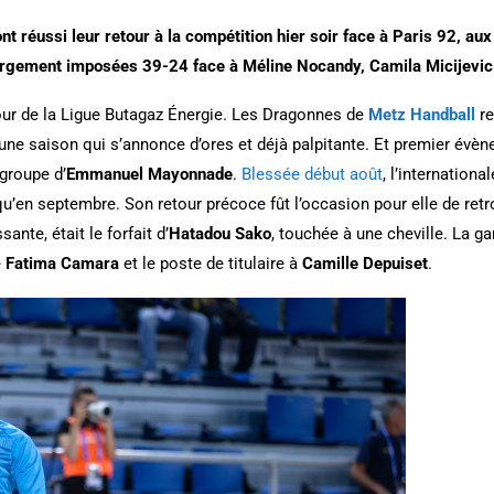
 réussi leur retour à la compétition hier soir face à Paris 92, a
gement imposées 39-24 face à Méline Nocandy, Camila Micijevic e
etour de la Ligue Butagaz Énergie. Les Dragonnes de
Metz Handball
r
une saison qui s’annonce d’ores et déjà palpitante. Et premier évène
groupe d’
Emmanuel Mayonnade
.
Blessée début août
, l’internation
 qu’en septembre. Son retour précoce fût l’occasion pour elle de ret
ante, était le forfait d’
Hatadou Sako
, touchée à une cheville. La ga
e
Fatima Camara
et le poste de titulaire à
Camille Depuiset
.