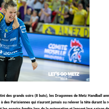
tini des grands soirs (8 buts), les Dragonnes de Metz Handball ann
 à des Parisiennes qui n’auront jamais su relever la tête durant la 
es espoirs fondés lors de la préparation et lancent leur saison de