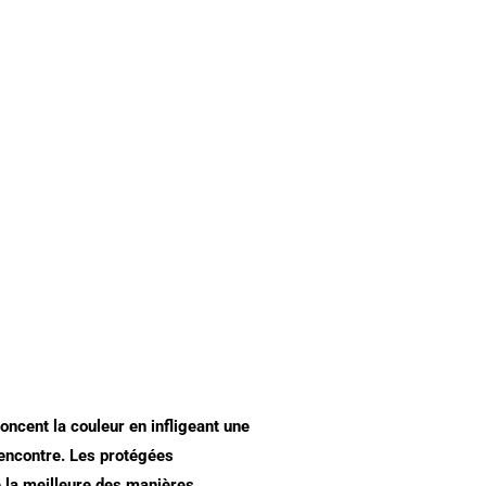
oncent la couleur en infligeant une
rencontre. Les protégées
 la meilleure des manières.