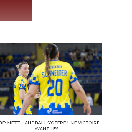
BE: METZ HANDBALL S’OFFRE UNE VICTOIRE
METZ HAN
AVANT LES...