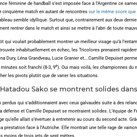
rance féminine de handball s’est imposée face à l’Argentine ce samed
eur cinquième match en autant de rencontres
sur le même score que fa
ableau semble idyllique. Surtout que, contrairement aux deux dernier
ent rentrer dans le match et ainsi se mettre à l’abri de toute mauv
it qui voulait probablement montrer un meilleur visage qu’à l’enta
trouvée inhabituellement en échec, les Tricolores prenaient rapideme
ina Dury, Léna Grandveau, Lucie Granier et….Camille Depuiset perme
e
minutes soit franchi (8-3, 9
). Oui mais voilà, les championnes du 
her les pivots plutôt que de varier les situations.
 Hatadou Sako se montrent solides dans
ns perdus qui s’additionnaient avec ceux galvaudés suite à des relan
 la défense et Camille Depuiset se montraient solides. L’équipe de F
ge qu’elle allait s’évertuer à entretenir au cours du second acte.
sa prestation face à l’Autriche. Elle montrait une telle rage de vai
pas moins de trois jets de sept mètres.