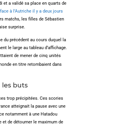
i et a validé sa place en quarts de
ce à l’Autriche il y a deux jours
s matchs, les filles de Sébastien
aise surprise.
me du précédent au cours duquel la
nt le large au tableau d’affichage.
ttaient de mener de cinq unités
monde en titre retombaient dans
 les buts
ces trop précipitées. Ces scories
rance atteignait la pause avec une
 Grâce notamment à une Hatadou
ncre et de détourner le maximum de