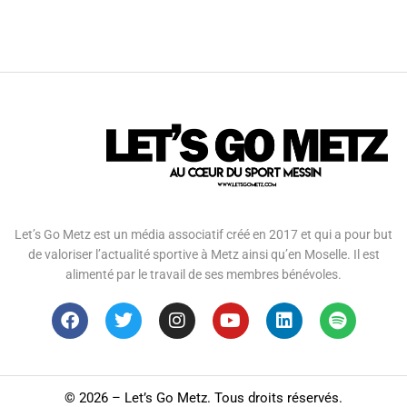
Let’s Go Metz est un média associatif créé en 2017 et qui a pour but
de valoriser l’actualité sportive à Metz ainsi qu’en Moselle. Il est
alimenté par le travail de ses membres bénévoles.
©
2026 – Let’s Go Metz. Tous droits réservés.