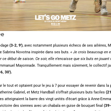
ée
rodage
(3-2, 9′)
, avec notamment plusieurs échecs de ses ailières, M
ne Sabrina Novotna inspirée dans ses buts.
« Je crois beaucoup en el
ur ce début de saison. Ce soir, elle n’encaisse que six buts en jouant
Emmanuel Mayonnade. Tranquillement mais sûrement, le collectif jaun
6, 30′).
r le tout et optaient pour le jeu à 7 pour essayer de revenir dans la 
atherine Gabriel, et Metz Handball s’offrait plusieurs buts faciles
(21
es atteignaient la barre des vingt unités d’écart grâce à Anne-Emm
 victoire des siennes avec un chabala en guise de bouquet final
(39-