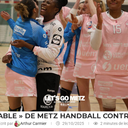
ÉABLE » DE METZ HANDBALL CONT
crit par
Arthur Carmier
29/10/2025
2 minutes de le