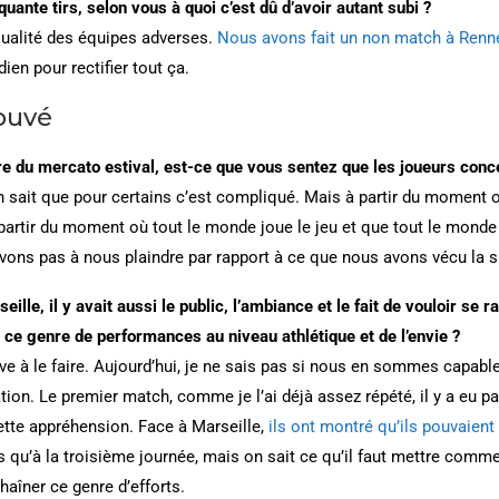
ante tirs, selon vous à quoi c’est dû d’avoir autant subi ?
qualité des équipes adverses.
Nous avons fait un non match à Renn
dien pour rectifier tout ça.
rouvé
 du mercato estival, est-ce que vous sentez que les joueurs conc
on sait que pour certains c’est compliqué. Mais à partir du moment
partir du moment où tout le monde joue le jeu et que tout le monde 
avons pas à nous plaindre par rapport à ce que nous avons vécu la 
seille, il y avait aussi le public, l’ambiance et le fait de vouloir se
r ce genre de performances au niveau athlétique et de l’envie ?
rive à le faire. Aujourd’hui, je ne sais pas si nous en sommes capabl
ion. Le premier match, comme je l’ai déjà assez répété, il y a eu p
 cette appréhension. Face à Marseille,
ils ont montré qu’ils pouvaient 
u’à la troisième journée, mais on sait ce qu’il faut mettre comme 
aîner ce genre d’efforts.