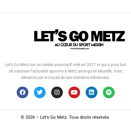
Let’s Go Metz est un média associatif créé en 2017 et qui a pour but
de valoriser l’actualité sportive à Metz ainsi qu’en Moselle. Il est
alimenté par le travail de ses membres bénévoles.
©
2026 – Let’s Go Metz. Tous droits réservés.