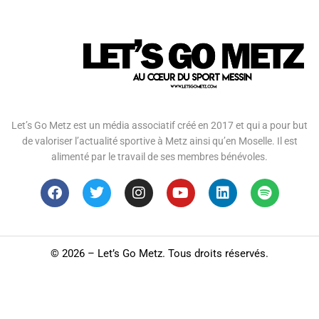
Let’s Go Metz est un média associatif créé en 2017 et qui a pour but
de valoriser l’actualité sportive à Metz ainsi qu’en Moselle. Il est
alimenté par le travail de ses membres bénévoles.
©
2026 – Let’s Go Metz. Tous droits réservés.