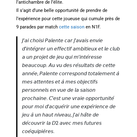
l’antichambre de l’élite.
Il s’agit d’une belle opportunité de prendre de
l’expérience pour cette joueuse qui cumule près de
9 parades par match
cette saison
en N1F.
𝘑’𝘢𝘪 𝘤𝘩𝘰𝘪𝘴𝘪 𝘗𝘢𝘭𝘦𝘯𝘵𝘦 𝘤𝘢𝘳 𝘫’𝘢𝘷𝘢𝘪𝘴 𝘦𝘯𝘷𝘪𝘦
𝘥’𝘪𝘯𝘵𝘦́𝘨𝘳𝘦𝘳 𝘶𝘯 𝘦𝘧𝘧𝘦𝘤𝘵𝘪𝘧 𝘢𝘮𝘣𝘪𝘵𝘪𝘦𝘶𝘹 𝘦𝘵 𝘭𝘦 𝘤𝘭𝘶𝘣
𝘢 𝘶𝘯 𝘱𝘳𝘰𝘫𝘦𝘵 𝘥𝘦 𝘫𝘦𝘶 𝘲𝘶𝘪 𝘮’𝘪𝘯𝘵𝘦́𝘳𝘦𝘴𝘴𝘦
𝘣𝘦𝘢𝘶𝘤𝘰𝘶𝘱. 𝘈𝘶 𝘷𝘶 𝘥𝘦𝘴 𝘳𝘦́𝘴𝘶𝘭𝘵𝘢𝘵𝘴 𝘥𝘦 𝘤𝘦𝘵𝘵𝘦
𝘢𝘯𝘯𝘦́𝘦, 𝘗𝘢𝘭𝘦𝘯𝘵𝘦 𝘤𝘰𝘳𝘳𝘦𝘴𝘱𝘰𝘯𝘥 𝘵𝘰𝘵𝘢𝘭𝘦𝘮𝘦𝘯𝘵 𝘢̀
𝘮𝘦𝘴 𝘢𝘵𝘵𝘦𝘯𝘵𝘦𝘴 𝘦𝘵 𝘢̀ 𝘮𝘦𝘴 𝘰𝘣𝘫𝘦𝘤𝘵𝘪𝘧𝘴
𝘱𝘦𝘳𝘴𝘰𝘯𝘯𝘦𝘭𝘴 𝘦𝘯 𝘷𝘶𝘦 𝘥𝘦 𝘭𝘢 𝘴𝘢𝘪𝘴𝘰𝘯
𝘱𝘳𝘰𝘤𝘩𝘢𝘪𝘯𝘦. 𝘊’𝘦𝘴𝘵 𝘶𝘯𝘦 𝘷𝘳𝘢𝘪𝘦 𝘰𝘱𝘱𝘰𝘳𝘵𝘶𝘯𝘪𝘵𝘦́
𝘱𝘰𝘶𝘳 𝘮𝘰𝘪 𝘥’𝘢𝘤𝘲𝘶𝘦́𝘳𝘪𝘳 𝘶𝘯𝘦 𝘦𝘹𝘱𝘦́𝘳𝘪𝘦𝘯𝘤𝘦 𝘥𝘦
𝘫𝘦𝘶 𝘢̀ 𝘶𝘯 𝘩𝘢𝘶𝘵 𝘯𝘪𝘷𝘦𝘢𝘶, 𝘫’𝘢𝘪 𝘩𝘢̂𝘵𝘦 𝘥𝘦
𝘥𝘦́𝘤𝘰𝘶𝘷𝘳𝘪𝘳 𝘭𝘢 𝘋2 𝘢𝘷𝘦𝘤 𝘮𝘦𝘴 𝘧𝘶𝘵𝘶𝘳𝘦𝘴
𝘤𝘰𝘦́𝘲𝘶𝘪𝘱𝘪𝘦̀𝘳𝘦𝘴.