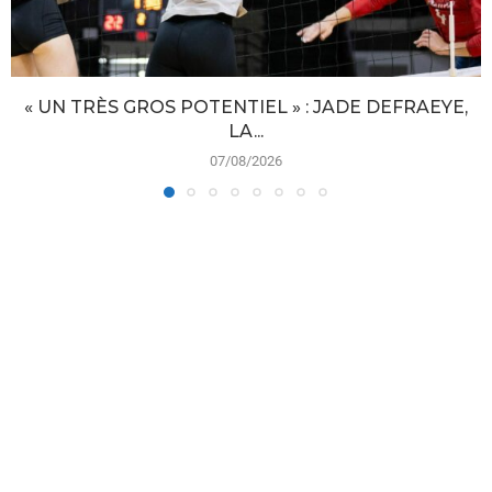
« UN TRÈS GROS POTENTIEL » : JADE DEFRAEYE,
LA...
07/08/2026