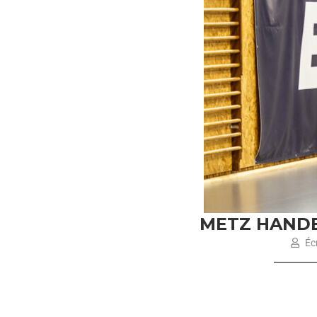
METZ HANDB
Écr