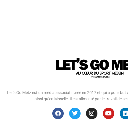
Let’s Go Metz est un média associatif créé en 2017 et qui a pour but d
ainsi qu’en Moselle. Il est alimenté par le travail de