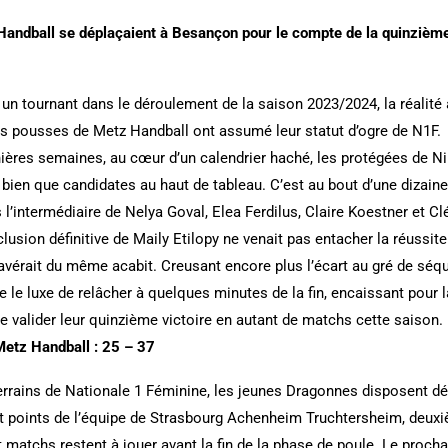
andball se déplaçaient à Besançon pour le compte de la quinzième
 un tournant dans le déroulement de la saison 2023/2024, la réalité 
 pousses de Metz Handball ont assumé leur statut d’ogre de N1F.
ières semaines, au cœur d’un calendrier haché, les protégées de Ni
, bien que candidates au haut de tableau. C’est au bout d’une dizai
l’intermédiaire de Nelya Goval, Elea Ferdilus, Claire Koestner et 
lusion définitive de Maily Etilopy ne venait pas entacher la réussite
avérait du même acabit. Creusant encore plus l’écart au gré de séq
le luxe de relâcher à quelques minutes de la fin, encaissant pour l
e valider leur quinzième victoire en autant de matchs cette saison.
Metz Handball : 25 – 37
terrains de Nationale 1 Féminine, les jeunes Dragonnes disposent 
 points de l’équipe de Strasbourg Achenheim Truchtersheim, deuxi
t matchs restent à jouer avant la fin de la phase de poule. Le proch