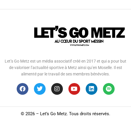
Let’s Go Metz est un média associatif créé en 2017 et qui a pour but
de valoriser l’actualité sportive à Metz ainsi qu’en Moselle. Il est
alimenté par le travail de ses membres bénévoles.
©
2026 – Let’s Go Metz. Tous droits réservés.