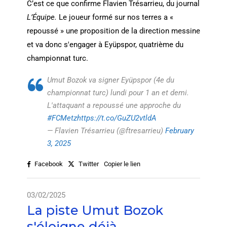
C’est ce que confirme Flavien Trésarrieu, du journal
L’Équipe.
Le joueur formé sur nos terres a «
repoussé » une proposition de la direction messine
et va donc s'engager à Eyüpspor, quatrième du
championnat turc.
Umut Bozok va signer Eyüpspor (4e du
championnat turc) lundi pour 1 an et demi.
L'attaquant a repoussé une approche du
#FCMetz
https://t.co/GuZU2vtldA
— Flavien Trésarrieu (@ftresarrieu)
February
3, 2025
Facebook
Twitter
Copier le lien
03/02/2025
La piste Umut Bozok
s'éloigne déjà...