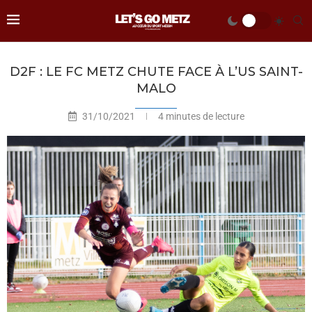
D2F : LE FC METZ CHUTE FACE À L’US SAINT-
MALO
31/10/2021
4 minutes de lecture