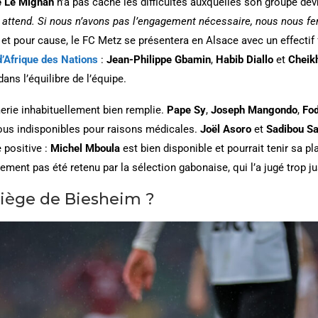
e Le Mignan
n’a pas caché les difficultés auxquelles son groupe devr
 attend. Si nous n’avons pas l’engagement nécessaire, nous nous f
 et pour cause, le FC Metz se présentera en Alsace avec un effect
’Afrique des Nations
:
Jean-Philippe Gbamin
,
Habib Diallo
et
Cheik
dans l’équilibre de l’équipe.
erie inhabituellement bien remplie.
Pape Sy
,
Joseph Mangondo
,
Fod
ous indisponibles pour raisons médicales.
Joël Asoro
et
Sadibou S
 positive :
Michel Mboula
est bien disponible et pourrait tenir sa pl
lement pas été retenu par la sélection gabonaise, qui l’a jugé trop 
piège de Biesheim ?