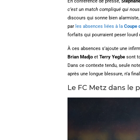
En conférence de presse,
Stéphan
c’est un match compliqué qui nous
discours qui sonne bien alarmiste,
par
les absences liées à la
Coupe d
forfaits qui pourraient peser lourd 
À ces absences s’ajoute une infirm
Brian Madjo
et
Terry Yegbe
sont t
Dans ce contexte tendu, seule note
après une longue blessure, n’a fina
Le FC Metz dans le 