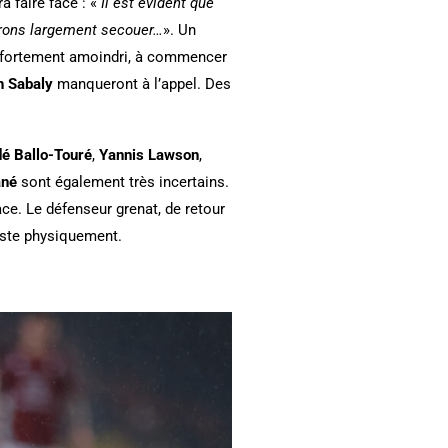
a faire face : «
Il est évident que
erons largement secouer…
». Un
if fortement amoindri, à commencer
h Sabaly
manqueront à l’appel. Des
é Ballo-Touré
,
Yannis Lawson
,
ané
sont également très incertains.
ace. Le défenseur grenat, de retour
juste physiquement.