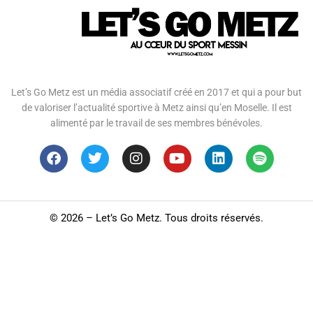
Let’s Go Metz est un média associatif créé en 2017 et qui a pour but
de valoriser l’actualité sportive à Metz ainsi qu’en Moselle. Il est
alimenté par le travail de ses membres bénévoles.
©
2026 – Let’s Go Metz. Tous droits réservés.