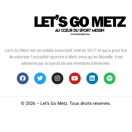
Let’s Go Metz est un média associatif créé en 2017 et qui a pour but
de valoriser l’actualité sportive à Metz ainsi qu’en Moselle. Il est
alimenté par le travail de ses membres bénévoles.
©
2026 – Let’s Go Metz. Tous droits réservés.