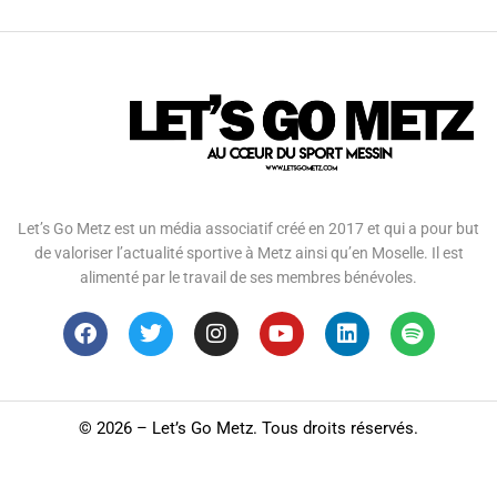
Let’s Go Metz est un média associatif créé en 2017 et qui a pour but
de valoriser l’actualité sportive à Metz ainsi qu’en Moselle. Il est
alimenté par le travail de ses membres bénévoles.
©
2026 – Let’s Go Metz. Tous droits réservés.