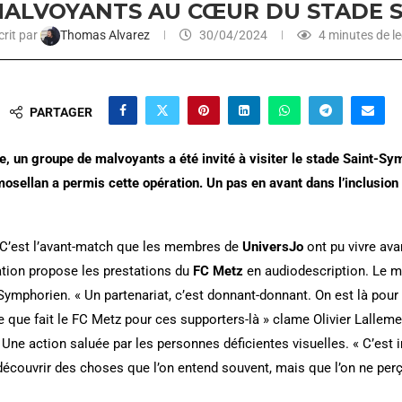
 MALVOYANTS AU CŒUR DU STADE 
rit par
Thomas Alvarez
30/04/2024
4 minutes de le
PARTAGER
e, un groupe de malvoyants a été invité à visiter le stade Saint-Sy
 mosellan a permis cette opération. Un pas en avant dans l’inclusio
 C’est l’avant-match que les membres de
UniversJo
ont pu vivre ava
ation propose les prestations du
FC Metz
en audiodescription. Le m
Symphorien. « Un partenariat, c’est donnant-donnant. On est là pour
e que fait le FC Metz pour ces supporters-là » clame Olivier Lallemen
 Une action saluée par les personnes déficientes visuelles. « C’est 
écouvrir des choses que l’on entend souvent, mais que l’on ne perço