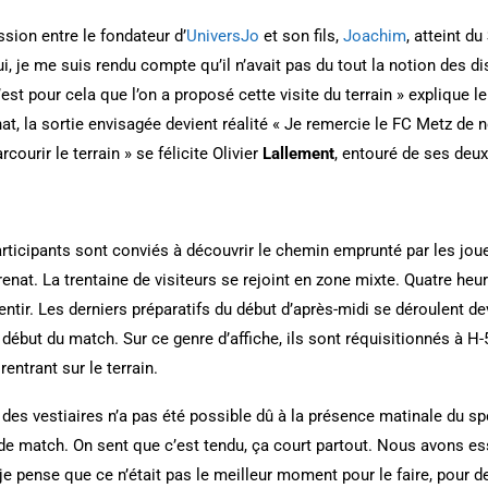
ssion entre le fondateur d’
UniversJo
et son fils,
Joachim
, atteint du
, je me suis rendu compte qu’il n’avait pas du tout la notion des di
est pour cela que l’on a proposé cette visite du terrain » explique l
at, la sortie envisagée devient réalité « Je remercie le FC Metz de 
ourir le terrain » se félicite Olivier
Lallement
, entouré de ses deux
articipants sont conviés à découvrir le chemin emprunté par les jo
nat. La trentaine de visiteurs se rejoint en zone mixte. Quatre heur
ssentir. Les derniers préparatifs du début d’après-midi se déroulent d
e début du match. Sur ce genre d’affiche, ils sont réquisitionnés à H-
ntrant sur le terrain.
des vestiaires n’a pas été possible dû à la présence matinale du sp
 de match. On sent que c’est tendu, ça court partout. Nous avons ess
s je pense que ce n’était pas le meilleur moment pour le faire, pour