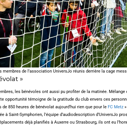
s membres de l’association UniversJo réunis derrière la cage mess
volat »
bres, les bénévoles ont aussi pu profiter de la matinée. Mélange d
tte opportunité témoigne de la gratitude du club envers ces personn
lus de 850 heures de bénévolat aujourd’hui rien que pour le
FC Metz
» 
tée à Saint-Symphorien, l’équipe d’audiodescription d’UniversJo pr
placements déjà planifiés à Auxerre ou Strasbourg, ils ont eu l’honn