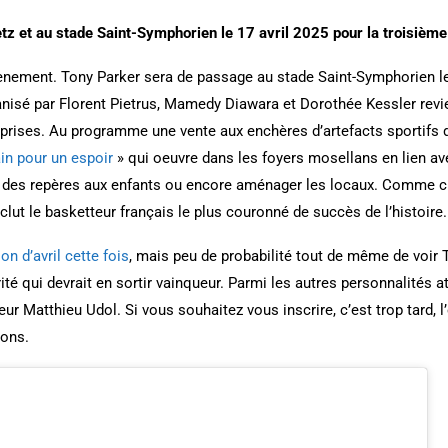
z et au stade Saint-Symphorien le 17 avril 2025 pour la troisième 
ènement. Tony Parker sera de passage au stade Saint-Symphorien le
rganisé par Florent Pietrus, Mamedy Diawara et Dorothée Kessler revi
prises. Au programme une vente aux enchères d’artefacts sportifs d
n pour un espoir
» qui oeuvre dans les foyers mosellans en lien ave
rir des repères aux enfants ou encore aménager les locaux. Comme 
lut le basketteur français le plus couronné de succès de l’histoire.
n d’avril cette fois
, mais peu de probabilité tout de même de voir To
té qui devrait en sortir vainqueur. Parmi les autres personnalités a
eur Matthieu Udol. Si vous souhaitez vous inscrire, c’est trop tard,
ions.