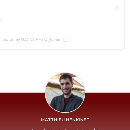
t shared by HANDOFF (@_handoff_)
MATTHIEU HENKINET