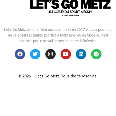
Let’s Go Metz est un média associatif créé en 2017 et qui a pour but
de valoriser l’actualité sportive à Metz ainsi qu’en Moselle. Il est
alimenté par le travail de ses membres bénévoles.
©
2026 – Let’s Go Metz. Tous droits réservés.