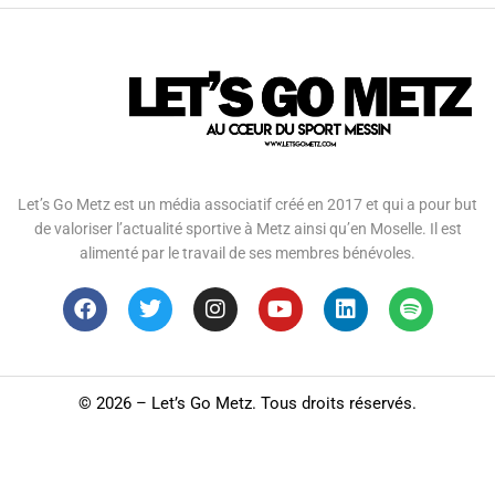
Let’s Go Metz est un média associatif créé en 2017 et qui a pour but
de valoriser l’actualité sportive à Metz ainsi qu’en Moselle. Il est
alimenté par le travail de ses membres bénévoles.
©
2026 – Let’s Go Metz. Tous droits réservés.