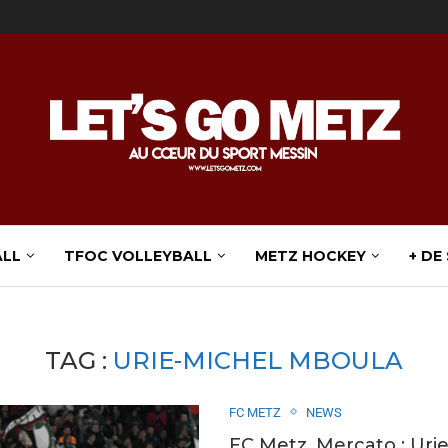
ALL
TFOC VOLLEYBALL
METZ HOCKEY
+ DE
TAG :
URIE-MICHEL MBOULA
FC METZ
NEWS
FC Metz. Mercato : Uri