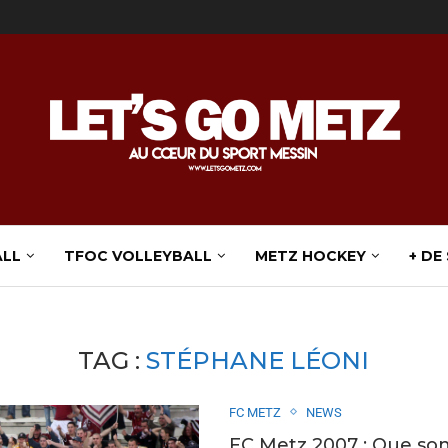
ALL
TFOC VOLLEYBALL
METZ HOCKEY
+ DE
TAG :
STÉPHANE LÉONI
FC METZ
NEWS
FC Metz 2007 : Que sont