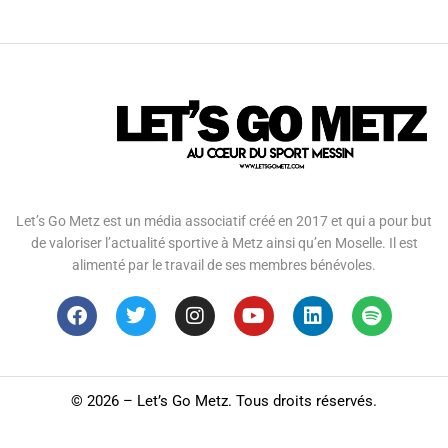
Let’s Go Metz est un média associatif créé en 2017 et qui a pour but
de valoriser l’actualité sportive à Metz ainsi qu’en Moselle. Il est
alimenté par le travail de ses membres bénévoles.
©
2026 – Let’s Go Metz. Tous droits réservés.