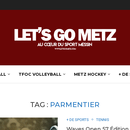
ALL
TFOC VOLLEYBALL
METZ HOCKEY
+ DE
TAG :
PARMENTIER
+ DE SPORTS
TENNIS
Waves Open 57 Édition 