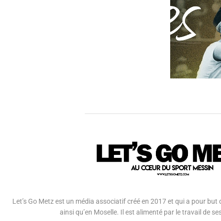
Let’s Go Metz est un média associatif créé en 2017 et qui a pour but d
ainsi qu’en Moselle. Il est alimenté par le travail de